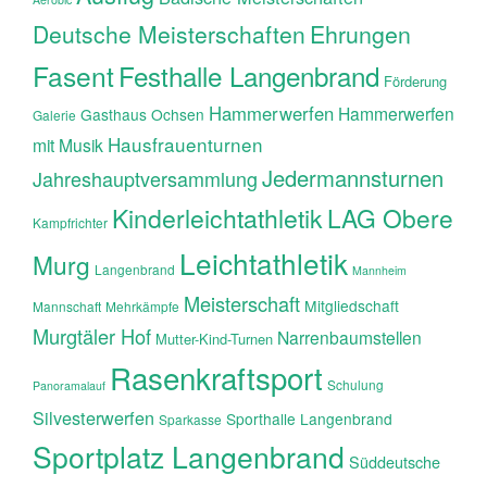
Ehrungen
Deutsche Meisterschaften
Fasent
Festhalle Langenbrand
Förderung
Hammerwerfen
Hammerwerfen
Gasthaus Ochsen
Galerie
Hausfrauenturnen
mit Musik
Jedermannsturnen
Jahreshauptversammlung
Kinderleichtathletik
LAG Obere
Kampfrichter
Leichtathletik
Murg
Langenbrand
Mannheim
Meisterschaft
Mitgliedschaft
Mannschaft
Mehrkämpfe
Murgtäler Hof
Narrenbaumstellen
Mutter-Kind-Turnen
Rasenkraftsport
Schulung
Panoramalauf
Silvesterwerfen
Sporthalle Langenbrand
Sparkasse
Sportplatz Langenbrand
Süddeutsche