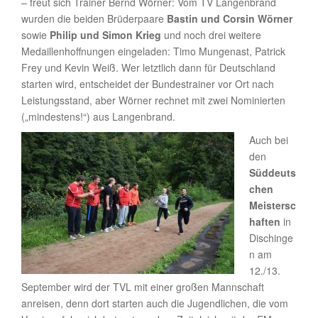
– freut sich Trainer Bernd Wörner: Vom TV Langenbrand
wurden die beiden Brüderpaare
Bastin und Corsin Wörner
sowie
Philip und Simon Krieg
und noch drei weitere
Medaillenhoffnungen eingeladen: Timo Mungenast, Patrick
Frey und Kevin Weiß. Wer letztlich dann für Deutschland
starten wird, entscheidet der Bundestrainer vor Ort nach
Leistungsstand, aber Wörner rechnet mit zwei Nominierten
(„mindestens!“) aus Langenbrand.
Auch bei
den
Süddeuts
chen
Meistersc
haften
in
Dischinge
n am
12./13.
September wird der TVL mit einer großen Mannschaft
anreisen, denn dort starten auch die Jugendlichen, die vom