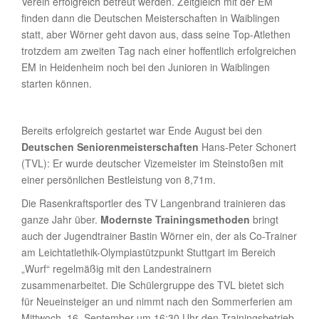
Verein erfolgreich betreut werden. Zeitgleich mit der EM
finden dann die Deutschen Meisterschaften in Waiblingen
statt, aber Wörner geht davon aus, dass seine Top-Atlethen
trotzdem am zweiten Tag nach einer hoffentlich erfolgreichen
EM in Heidenheim noch bei den Junioren in Waiblingen
starten können.
Bereits erfolgreich gestartet war Ende August bei den
Deutschen Seniorenmeisterschaften
Hans-Peter Schonert
(TVL): Er wurde deutscher Vizemeister im Steinstoßen mit
einer persönlichen Bestleistung von 8,71m.
Die Rasenkraftsportler des TV Langenbrand trainieren das
ganze Jahr über.
Modernste Trainingsmethoden
bringt
auch der Jugendtrainer Bastin Wörner ein, der als Co-Trainer
am Leichtatlethik-Olympiastützpunkt Stuttgart im Bereich
„Wurf“ regelmäßig mit den Landestrainern
zusammenarbeitet. Die Schülergruppe des TVL bietet sich
für Neueinsteiger an und nimmt nach den Sommerferien am
Mittwoch, 16. September um 16:30 Uhr den Trainingsbetrieb