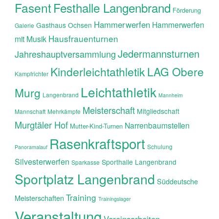
Fasent
Festhalle Langenbrand
Förderung
Hammerwerfen
Hammerwerfen
Gasthaus Ochsen
Galerie
Hausfrauenturnen
mit Musik
Jedermannsturnen
Jahreshauptversammlung
Kinderleichtathletik
LAG Obere
Kampfrichter
Leichtathletik
Murg
Langenbrand
Mannheim
Meisterschaft
Mitgliedschaft
Mannschaft
Mehrkämpfe
Murgtäler Hof
Narrenbaumstellen
Mutter-Kind-Turnen
Rasenkraftsport
Schulung
Panoramalauf
Silvesterwerfen
Sporthalle Langenbrand
Sparkasse
Sportplatz Langenbrand
Süddeutsche
Training
Meisterschaften
Trainingslager
Veranstaltung