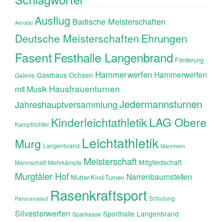
Ausflug
Badische Meisterschaften
Aerobic
Ehrungen
Deutsche Meisterschaften
Fasent
Festhalle Langenbrand
Förderung
Hammerwerfen
Hammerwerfen
Gasthaus Ochsen
Galerie
Hausfrauenturnen
mit Musik
Jedermannsturnen
Jahreshauptversammlung
Kinderleichtathletik
LAG Obere
Kampfrichter
Leichtathletik
Murg
Langenbrand
Mannheim
Meisterschaft
Mitgliedschaft
Mannschaft
Mehrkämpfe
Murgtäler Hof
Narrenbaumstellen
Mutter-Kind-Turnen
Rasenkraftsport
Schulung
Panoramalauf
Silvesterwerfen
Sporthalle Langenbrand
Sparkasse