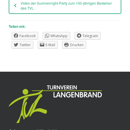
Video der Summernight-Party zum 100-jährigen Bestehen
des TVL
Teilen mit:
Facebook
WhatsApp
Telegram
Twitter
E-Mail
Drucken