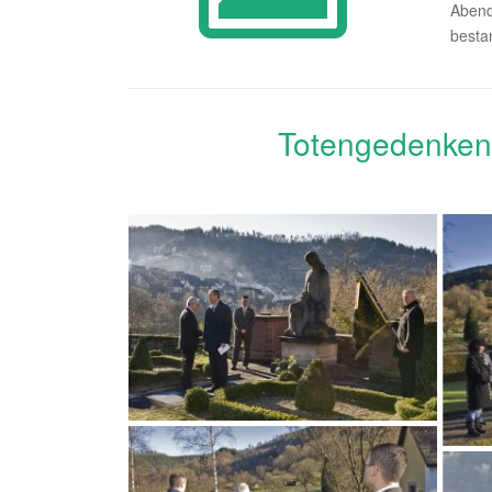
Abend
besta
Totengedenken 