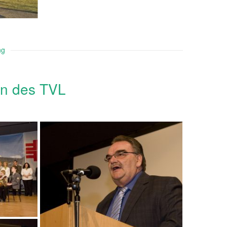
ng
en des TVL