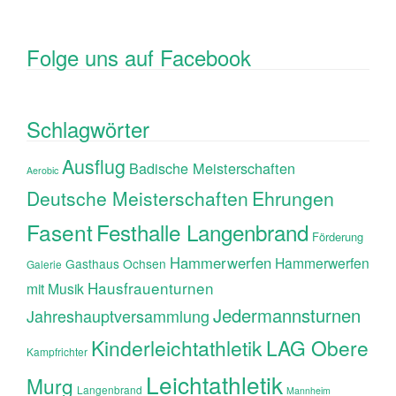
Folge uns auf Facebook
Schlagwörter
Ausflug
Badische Meisterschaften
Aerobic
Ehrungen
Deutsche Meisterschaften
Fasent
Festhalle Langenbrand
Förderung
Hammerwerfen
Hammerwerfen
Gasthaus Ochsen
Galerie
Hausfrauenturnen
mit Musik
Jedermannsturnen
Jahreshauptversammlung
Kinderleichtathletik
LAG Obere
Kampfrichter
Leichtathletik
Murg
Langenbrand
Mannheim