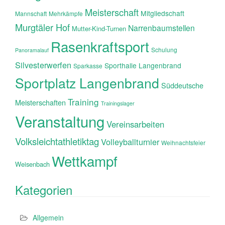
Meisterschaft
Mitgliedschaft
Mannschaft
Mehrkämpfe
Murgtäler Hof
Narrenbaumstellen
Mutter-Kind-Turnen
Rasenkraftsport
Schulung
Panoramalauf
Silvesterwerfen
Sporthalle Langenbrand
Sparkasse
Sportplatz Langenbrand
Süddeutsche
Training
Meisterschaften
Trainingslager
Veranstaltung
Vereinsarbeiten
Volksleichtathletiktag
Volleyballturnier
Weihnachtsfeier
Wettkampf
Weisenbach
Kategorien
Allgemein