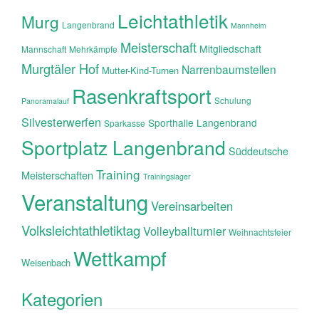
Leichtathletik
Murg
Langenbrand
Mannheim
Meisterschaft
Mitgliedschaft
Mannschaft
Mehrkämpfe
Murgtäler Hof
Narrenbaumstellen
Mutter-Kind-Turnen
Rasenkraftsport
Schulung
Panoramalauf
Silvesterwerfen
Sporthalle Langenbrand
Sparkasse
Sportplatz Langenbrand
Süddeutsche
Training
Meisterschaften
Trainingslager
Veranstaltung
Vereinsarbeiten
Volksleichtathletiktag
Volleyballturnier
Weihnachtsfeier
Wettkampf
Weisenbach
Kategorien