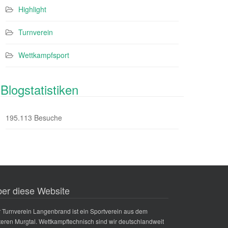
Highlight
Turnverein
Wettkampfsport
Blogstatistiken
195.113 Besuche
er diese Website
 Turnverein Langenbrand ist ein Sportverein aus dem
teren Murgtal. Wettkampftechnisch sind wir deutschlandweit