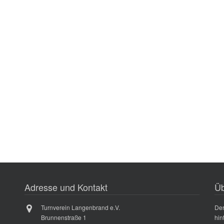
Adresse und Kontakt
Üb
Turnverein Langenbrand e.V.
Der
Brunnenstraße 1
hin