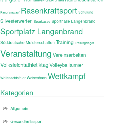
Rasenkraftsport
Schulung
Panoramalauf
Silvesterwerfen
Sporthalle Langenbrand
Sparkasse
Sportplatz Langenbrand
Training
Süddeutsche Meisterschaften
Trainingslager
Veranstaltung
Vereinsarbeiten
Volksleichtathletiktag
Volleyballturnier
Wettkampf
Weisenbach
Weihnachtsfeier
Kategorien
Allgemein
Gesundheitssport