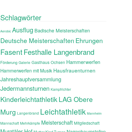
Schlagwörter
Ausflug
Badische Meisterschaften
Aerobic
Ehrungen
Deutsche Meisterschaften
Fasent
Festhalle Langenbrand
Hammerwerfen
Gasthaus Ochsen
Förderung
Galerie
Hausfrauenturnen
Hammerwerfen mit Musik
Jahreshauptversammlung
Jedermannsturnen
Kampfrichter
Kinderleichtathletik
LAG Obere
Leichtathletik
Murg
Langenbrand
Mannheim
Meisterschaft
Mitgliedschaft
Mannschaft
Mehrkämpfe
Murgtäler Hof
Narrenbaumstellen
Mutter-Kind-Turnen