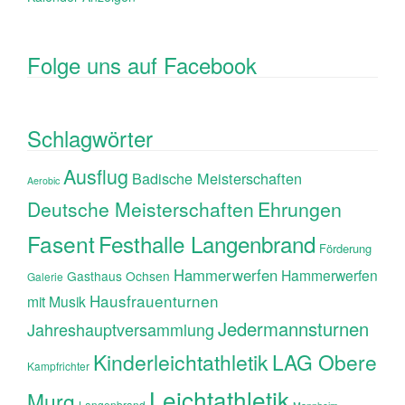
Folge uns auf Facebook
Schlagwörter
Ausflug
Badische Meisterschaften
Aerobic
Ehrungen
Deutsche Meisterschaften
Fasent
Festhalle Langenbrand
Förderung
Hammerwerfen
Hammerwerfen
Gasthaus Ochsen
Galerie
Hausfrauenturnen
mit Musik
Jedermannsturnen
Jahreshauptversammlung
Kinderleichtathletik
LAG Obere
Kampfrichter
Leichtathletik
Murg
Langenbrand