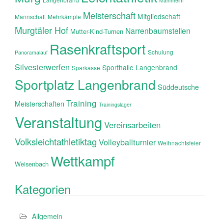
Mannheim
Meisterschaft
Mitgliedschaft
Mannschaft
Mehrkämpfe
Murgtäler Hof
Narrenbaumstellen
Mutter-Kind-Turnen
Rasenkraftsport
Schulung
Panoramalauf
Silvesterwerfen
Sporthalle Langenbrand
Sparkasse
Sportplatz Langenbrand
Süddeutsche
Training
Meisterschaften
Trainingslager
Veranstaltung
Vereinsarbeiten
Volksleichtathletiktag
Volleyballturnier
Weihnachtsfeier
Wettkampf
Weisenbach
Kategorien
Allgemein