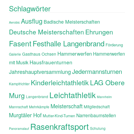
Schlagwörter
Ausflug
Badische Meisterschaften
Aerobic
Ehrungen
Deutsche Meisterschaften
Fasent
Festhalle Langenbrand
Förderung
Hammerwerfen
Hammerwerfen
Gasthaus Ochsen
Galerie
Hausfrauenturnen
mit Musik
Jedermannsturnen
Jahreshauptversammlung
Kinderleichtathletik
LAG Obere
Kampfrichter
Leichtathletik
Murg
Langenbrand
Mannheim
Meisterschaft
Mitgliedschaft
Mannschaft
Mehrkämpfe
Murgtäler Hof
Narrenbaumstellen
Mutter-Kind-Turnen
Rasenkraftsport
Schulung
Panoramalauf