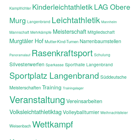
Kinderleichtathletik
LAG Obere
Kampfrichter
Leichtathletik
Murg
Langenbrand
Mannheim
Meisterschaft
Mitgliedschaft
Mannschaft
Mehrkämpfe
Murgtäler Hof
Narrenbaumstellen
Mutter-Kind-Turnen
Rasenkraftsport
Schulung
Panoramalauf
Silvesterwerfen
Sporthalle Langenbrand
Sparkasse
Sportplatz Langenbrand
Süddeutsche
Training
Meisterschaften
Trainingslager
Veranstaltung
Vereinsarbeiten
Volksleichtathletiktag
Volleyballturnier
Weihnachtsfeier
Wettkampf
Weisenbach