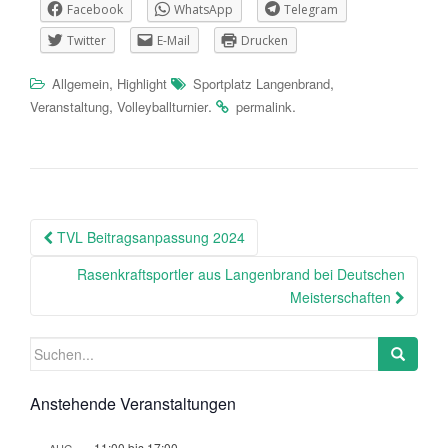
Facebook
WhatsApp
Telegram
Twitter
E-Mail
Drucken
,
,
Allgemein
Highlight
Sportplatz Langenbrand
,
.
.
Veranstaltung
Volleyballturnier
permalink
Beitragsnavigation
TVL Beitragsanpassung 2024
Rasenkraftsportler aus Langenbrand bei Deutschen
Meisterschaften
Suchen
nach:
Anstehende Veranstaltungen
11:00
bis
17:00
AUG.