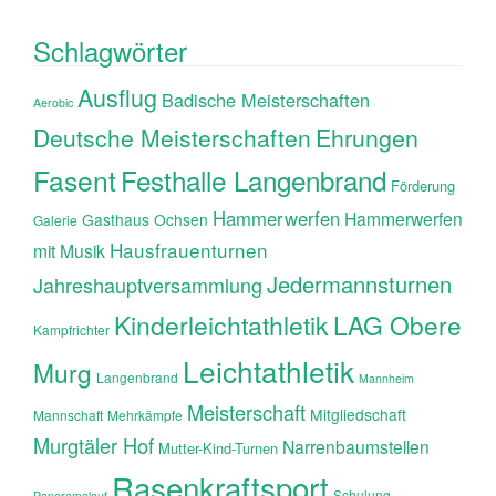
Schlagwörter
Ausflug
Badische Meisterschaften
Aerobic
Ehrungen
Deutsche Meisterschaften
Fasent
Festhalle Langenbrand
Förderung
Hammerwerfen
Hammerwerfen
Gasthaus Ochsen
Galerie
Hausfrauenturnen
mit Musik
Jedermannsturnen
Jahreshauptversammlung
Kinderleichtathletik
LAG Obere
Kampfrichter
Leichtathletik
Murg
Langenbrand
Mannheim
Meisterschaft
Mitgliedschaft
Mannschaft
Mehrkämpfe
Murgtäler Hof
Narrenbaumstellen
Mutter-Kind-Turnen
Rasenkraftsport
Schulung
Panoramalauf