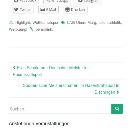
Facebook
WhatsApp
Telegram
Twitter
E-Mail
Drucken
,
,
,
Highlight
Wettkampfsport
LAG Obere Murg
Leichtathletik
.
.
Wettkampf
permalink
Beitragsnavigation
Elias Schalamon Deutscher Meister im
Rasenkraftsport
Süddeutsche Meisterschaften im Rasenkraftsport in
Dischingen
Suchen
nach:
Anstehende Veranstaltungen