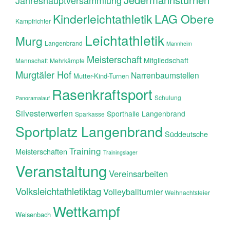
Jahreshauptversammlung
Kinderleichtathletik
LAG Obere
Kampfrichter
Leichtathletik
Murg
Langenbrand
Mannheim
Meisterschaft
Mitgliedschaft
Mannschaft
Mehrkämpfe
Murgtäler Hof
Narrenbaumstellen
Mutter-Kind-Turnen
Rasenkraftsport
Schulung
Panoramalauf
Silvesterwerfen
Sporthalle Langenbrand
Sparkasse
Sportplatz Langenbrand
Süddeutsche
Training
Meisterschaften
Trainingslager
Veranstaltung
Vereinsarbeiten
Volksleichtathletiktag
Volleyballturnier
Weihnachtsfeier
Wettkampf
Weisenbach