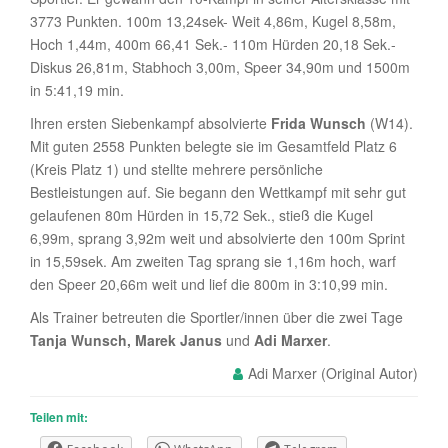
3773 Punkten. 100m 13,24sek- Weit 4,86m, Kugel 8,58m,
Hoch 1,44m, 400m 66,41 Sek.- 110m Hürden 20,18 Sek.-
Diskus 26,81m, Stabhoch 3,00m, Speer 34,90m und 1500m
in 5:41,19 min.
Ihren ersten Siebenkampf absolvierte
Frida Wunsch
(W14).
Mit guten 2558 Punkten belegte sie im Gesamtfeld Platz 6
(Kreis Platz 1) und stellte mehrere persönliche
Bestleistungen auf. Sie begann den Wettkampf mit sehr gut
gelaufenen 80m Hürden in 15,72 Sek., stieß die Kugel
6,99m, sprang 3,92m weit und absolvierte den 100m Sprint
in 15,59sek. Am zweiten Tag sprang sie 1,16m hoch, warf
den Speer 20,66m weit und lief die 800m in 3:10,99 min.
Als Trainer betreuten die Sportler/innen über die zwei Tage
Tanja Wunsch, Marek Janus
und
Adi Marxer
.
Adi Marxer
Teilen mit: