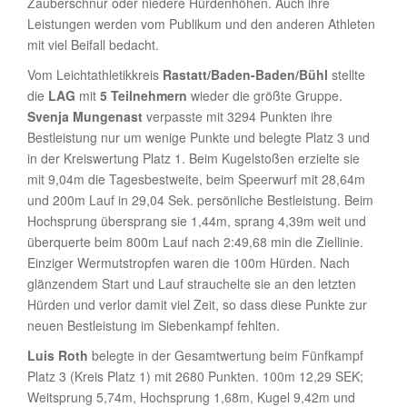
Zauberschnur oder niedere Hürdenhöhen. Auch ihre
Leistungen werden vom Publikum und den anderen Athleten
mit viel Beifall bedacht.
Vom Leichtathletikkreis
Rastatt/Baden-Baden/Bühl
stellte
die
LAG
mit
5 Teilnehmern
wieder die größte Gruppe.
Svenja Mungenast
verpasste mit 3294 Punkten ihre
Bestleistung nur um wenige Punkte und belegte Platz 3 und
in der Kreiswertung Platz 1. Beim Kugelstoßen erzielte sie
mit 9,04m die Tagesbestweite, beim Speerwurf mit 28,64m
und 200m Lauf in 29,04 Sek. persönliche Bestleistung. Beim
Hochsprung übersprang sie 1,44m, sprang 4,39m weit und
überquerte beim 800m Lauf nach 2:49,68 min die Ziellinie.
Einziger Wermutstropfen waren die 100m Hürden. Nach
glänzendem Start und Lauf strauchelte sie an den letzten
Hürden und verlor damit viel Zeit, so dass diese Punkte zur
neuen Bestleistung im Siebenkampf fehlten.
Luis Roth
belegte in der Gesamtwertung beim Fünfkampf
Platz 3 (Kreis Platz 1) mit 2680 Punkten. 100m 12,29 SEK;
Weitsprung 5,74m, Hochsprung 1,68m, Kugel 9,42m und