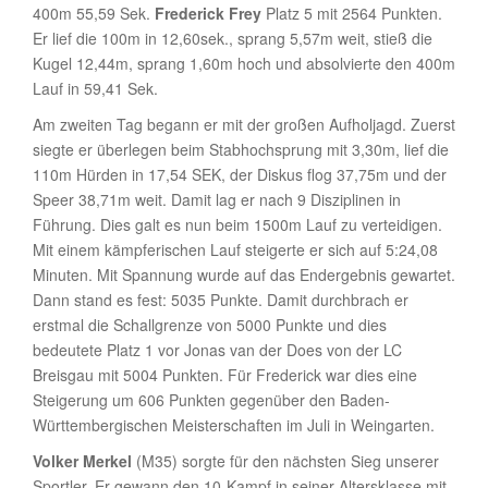
400m 55,59 Sek.
Frederick Frey
Platz 5 mit 2564 Punkten.
Er lief die 100m in 12,60sek., sprang 5,57m weit, stieß die
Kugel 12,44m, sprang 1,60m hoch und absolvierte den 400m
Lauf in 59,41 Sek.
Am zweiten Tag begann er mit der großen Aufholjagd. Zuerst
siegte er überlegen beim Stabhochsprung mit 3,30m, lief die
110m Hürden in 17,54 SEK, der Diskus flog 37,75m und der
Speer 38,71m weit. Damit lag er nach 9 Disziplinen in
Führung. Dies galt es nun beim 1500m Lauf zu verteidigen.
Mit einem kämpferischen Lauf steigerte er sich auf 5:24,08
Minuten. Mit Spannung wurde auf das Endergebnis gewartet.
Dann stand es fest: 5035 Punkte. Damit durchbrach er
erstmal die Schallgrenze von 5000 Punkte und dies
bedeutete Platz 1 vor Jonas van der Does von der LC
Breisgau mit 5004 Punkten. Für Frederick war dies eine
Steigerung um 606 Punkten gegenüber den Baden-
Württembergischen Meisterschaften im Juli in Weingarten.
Volker Merkel
(M35) sorgte für den nächsten Sieg unserer
Sportler. Er gewann den 10-Kampf in seiner Altersklasse mit