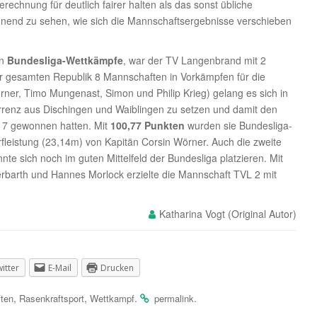
erechnung für deutlich fairer halten als das sonst übliche
annend zu sehen, wie sich die Mannschaftsergebnisse verschieben
en
Bundesliga-Wettkämpfe
, war der TV Langenbrand mit 2
er gesamten Republik 8 Mannschaften in Vorkämpfen für die
örner, Timo Mungenast, Simon und Philip Krieg) gelang es sich in
enz aus Dischingen und Waiblingen zu setzen und damit den
017 gewonnen hatten. Mit
100,77 Punkten
wurden sie Bundesliga-
fleistung (23,14m) von Kapitän Corsin Wörner. Auch die zweite
e sich noch im guten Mittelfeld der Bundesliga platzieren. Mit
barth und Hannes Morlock erzielte die Mannschaft TVL 2 mit
Katharina Vogt
itter
E-Mail
Drucken
,
,
.
.
ten
Rasenkraftsport
Wettkampf
permalink