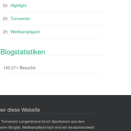
Highlight
Turnverein
Wettkampfsport
Blogstatistiken
195.071 Besuche
er diese Website
 Turnverein Langenbrand ist ein Sportverein aus dem
teren Murgtal. Wettkampftechnisch sind wir deutschlandweit