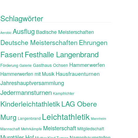
Schlagwörter
Ausflug
Badische Meisterschaften
Aerobic
Ehrungen
Deutsche Meisterschaften
Fasent
Festhalle Langenbrand
Hammerwerfen
Gasthaus Ochsen
Förderung
Galerie
Hausfrauenturnen
Hammerwerfen mit Musik
Jahreshauptversammlung
Jedermannsturnen
Kampfrichter
Kinderleichtathletik
LAG Obere
Leichtathletik
Murg
Langenbrand
Mannheim
Meisterschaft
Mitgliedschaft
Mannschaft
Mehrkämpfe
Murgtäler Hof
Narrenbaumstellen
Mutter-Kind-Turnen