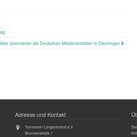
tag
täler dominieren die Deutschen Meisterschaften in Dischingen
Adresse und Kontakt
Üb
Turnverein Langenbrand e.V.
Der
Brunnenstraße 1
hin