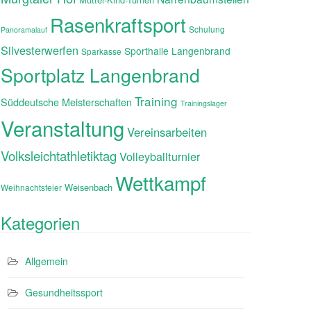
Rasenkraftsport
Schulung
Panoramalauf
Silvesterwerfen
Sporthalle Langenbrand
Sparkasse
Sportplatz Langenbrand
Training
Süddeutsche Meisterschaften
Trainingslager
Veranstaltung
Vereinsarbeiten
Volksleichtathletiktag
Volleyballturnier
Wettkampf
Weisenbach
Weihnachtsfeier
Kategorien
Allgemein
Gesundheitssport