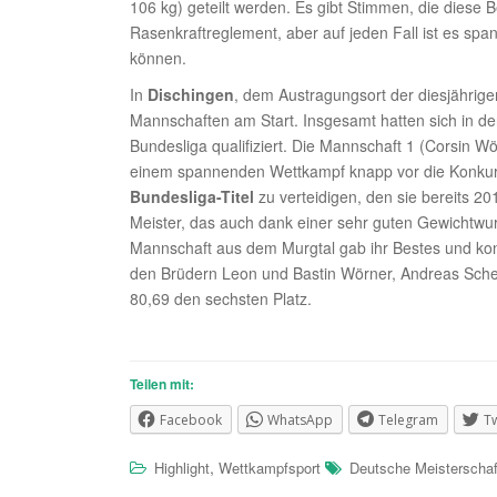
106 kg) geteilt werden. Es gibt Stimmen, die diese B
Rasenkraftreglement, aber auf jeden Fall ist es sp
können.
In
Dischingen
, dem Austragungsort der diesjährig
Mannschaften am Start. Insgesamt hatten sich in d
Bundesliga qualifiziert. Die Mannschaft 1 (Corsin W
einem spannenden Wettkampf knapp vor die Konkurr
Bundesliga-Titel
zu verteidigen, den sie bereits 2
Meister, das auch dank einer sehr guten Gewichtwur
Mannschaft aus dem Murgtal gab ihr Bestes und konnt
den Brüdern Leon und Bastin Wörner, Andreas Scher
80,69 den sechsten Platz.
Teilen mit:
Facebook
WhatsApp
Telegram
Tw
,
Highlight
Wettkampfsport
Deutsche Meisterschaf