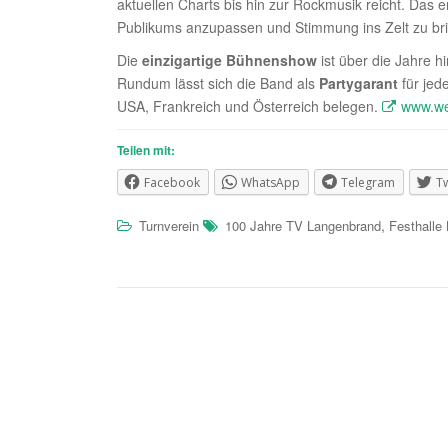
aktuellen Charts bis hin zur Rockmusik reicht. Das 
Publikums anzupassen und Stimmung ins Zelt zu br
Die
einzigartige Bühnenshow
ist über die Jahre 
Rundum lässt sich die Band als
Partygarant
für jed
USA, Frankreich und Österreich belegen.
www.we
Teilen mit:
Facebook
WhatsApp
Telegram
Tw
,
Turnverein
100 Jahre TV Langenbrand
Festhalle
Beitragsnavigation