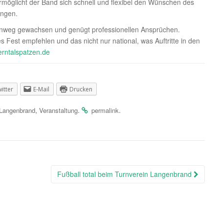
ermöglicht der Band sich schnell und flexibel den Wünschen des
ingen.
hinweg gewachsen und genügt professionellen Ansprüchen.
es Fest empfehlen und das nicht nur national, was Auftritte in den
rntalspatzen.de
itter
E-Mail
Drucken
,
.
.
 Langenbrand
Veranstaltung
permalink
Fußball total beim Turnverein Langenbrand