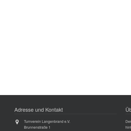
Adresse und Kontakt
Üb
Turnverein Langenbrand e.V.
Der
Brunnenstraße 1
hin