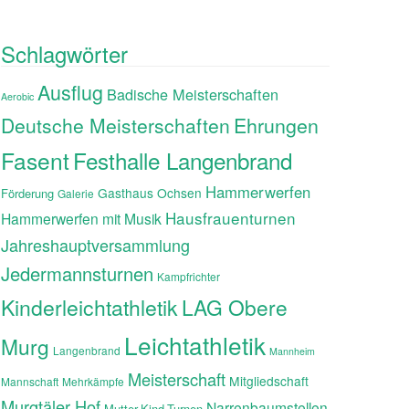
Schlagwörter
Ausflug
Badische Meisterschaften
Aerobic
Ehrungen
Deutsche Meisterschaften
Fasent
Festhalle Langenbrand
Hammerwerfen
Gasthaus Ochsen
Förderung
Galerie
Hausfrauenturnen
Hammerwerfen mit Musik
Jahreshauptversammlung
Jedermannsturnen
Kampfrichter
Kinderleichtathletik
LAG Obere
Leichtathletik
Murg
Langenbrand
Mannheim
Meisterschaft
Mitgliedschaft
Mannschaft
Mehrkämpfe
Murgtäler Hof
Narrenbaumstellen
Mutter-Kind-Turnen