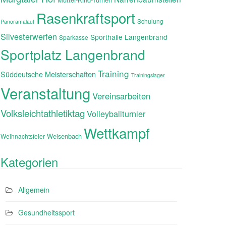
Rasenkraftsport
Schulung
Panoramalauf
Silvesterwerfen
Sporthalle Langenbrand
Sparkasse
Sportplatz Langenbrand
Training
Süddeutsche Meisterschaften
Trainingslager
Veranstaltung
Vereinsarbeiten
Volksleichtathletiktag
Volleyballturnier
Wettkampf
Weisenbach
Weihnachtsfeier
Kategorien
Allgemein
Gesundheitssport