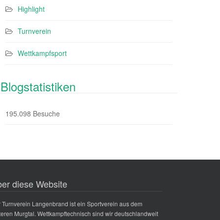
Highlight
Turnverein
Wettkampfsport
Blogstatistiken
195.098 Besuche
er diese Website
 Turnverein Langenbrand ist ein Sportverein aus dem
teren Murgtal. Wettkampftechnisch sind wir deutschlandweit