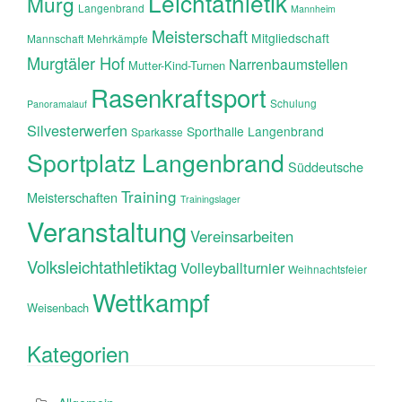
Leichtathletik
Murg
Langenbrand
Mannheim
Meisterschaft
Mitgliedschaft
Mannschaft
Mehrkämpfe
Murgtäler Hof
Narrenbaumstellen
Mutter-Kind-Turnen
Rasenkraftsport
Schulung
Panoramalauf
Silvesterwerfen
Sporthalle Langenbrand
Sparkasse
Sportplatz Langenbrand
Süddeutsche
Training
Meisterschaften
Trainingslager
Veranstaltung
Vereinsarbeiten
Volksleichtathletiktag
Volleyballturnier
Weihnachtsfeier
Wettkampf
Weisenbach
Kategorien