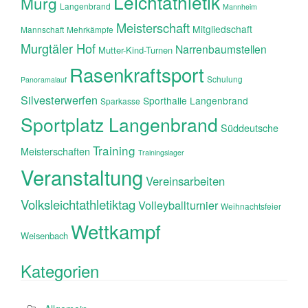
Leichtathletik
Murg
Langenbrand
Mannheim
Meisterschaft
Mitgliedschaft
Mannschaft
Mehrkämpfe
Murgtäler Hof
Narrenbaumstellen
Mutter-Kind-Turnen
Rasenkraftsport
Schulung
Panoramalauf
Silvesterwerfen
Sporthalle Langenbrand
Sparkasse
Sportplatz Langenbrand
Süddeutsche
Training
Meisterschaften
Trainingslager
Veranstaltung
Vereinsarbeiten
Volksleichtathletiktag
Volleyballturnier
Weihnachtsfeier
Wettkampf
Weisenbach
Kategorien