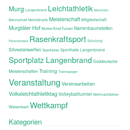
Leichtathletik
Murg
Langenbrand
Mannheim
Meisterschaft
Mitgliedschaft
Mannschaft
Mehrkämpfe
Murgtäler Hof
Narrenbaumstellen
Mutter-Kind-Turnen
Rasenkraftsport
Schulung
Panoramalauf
Silvesterwerfen
Sporthalle Langenbrand
Sparkasse
Sportplatz Langenbrand
Süddeutsche
Training
Meisterschaften
Trainingslager
Veranstaltung
Vereinsarbeiten
Volksleichtathletiktag
Volleyballturnier
Weihnachtsfeier
Wettkampf
Weisenbach
Kategorien