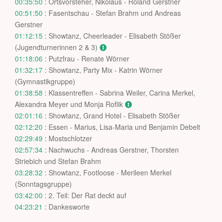
00:35:50
: Ortsvorsteher, Nikolaus - Roland Gerstner
00:51:50
: Fasentschau - Stefan Brahm und Andreas
Gerstner
01:12:15
: Showtanz, Cheerleader - Elisabeth Stößer
(Jugendturnerinnen 2 & 3)
01:18:06
: Putzfrau - Renate Wörner
01:32:17
: Showtanz, Party Mix - Katrin Wörner
(Gymnastikgruppe)
01:38:58
: Klassentreffen - Sabrina Weiler, Carina Merkel,
Alexandra Meyer und Monja Roflik
02:01:16
: Showtanz, Grand Hotel - Elisabeth Stößer
02:12:20
: Essen - Marius, Lisa-Maria und Benjamin Debelt
02:29:49
: Mostschlotzer
02:57:34
: Nachwuchs - Andreas Gerstner, Thorsten
Striebich und Stefan Brahm
03:28:32
: Showtanz, Footloose - Merileen Merkel
(Sonntagsgruppe)
03:42:00
: 2. Teil: Der Rat deckt auf
04:23:21
: Dankesworte