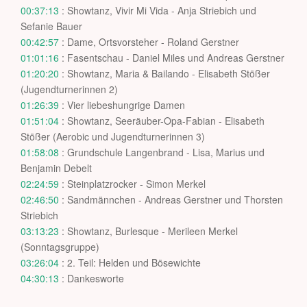
00:37:13
: Showtanz, Vivir Mi Vida - Anja Striebich und
Sefanie Bauer
00:42:57
: Dame, Ortsvorsteher - Roland Gerstner
01:01:16
: Fasentschau - Daniel Miles und Andreas Gerstner
01:20:20
: Showtanz, Maria & Bailando - Elisabeth Stößer
(Jugendturnerinnen 2)
01:26:39
: Vier liebeshungrige Damen
01:51:04
: Showtanz, Seeräuber-Opa-Fabian - Elisabeth
Stößer (Aerobic und Jugendturnerinnen 3)
01:58:08
: Grundschule Langenbrand - Lisa, Marius und
Benjamin Debelt
02:24:59
: Steinplatzrocker - Simon Merkel
02:46:50
: Sandmännchen - Andreas Gerstner und Thorsten
Striebich
03:13:23
: Showtanz, Burlesque - Merileen Merkel
(Sonntagsgruppe)
03:26:04
: 2. Teil: Helden und Bösewichte
04:30:13
: Dankesworte