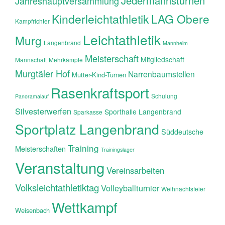
Jedermannsturnen
Jahreshauptversammlung
Kinderleichtathletik
LAG Obere
Kampfrichter
Leichtathletik
Murg
Langenbrand
Mannheim
Meisterschaft
Mitgliedschaft
Mannschaft
Mehrkämpfe
Murgtäler Hof
Narrenbaumstellen
Mutter-Kind-Turnen
Rasenkraftsport
Schulung
Panoramalauf
Silvesterwerfen
Sporthalle Langenbrand
Sparkasse
Sportplatz Langenbrand
Süddeutsche
Training
Meisterschaften
Trainingslager
Veranstaltung
Vereinsarbeiten
Volksleichtathletiktag
Volleyballturnier
Weihnachtsfeier
Wettkampf
Weisenbach