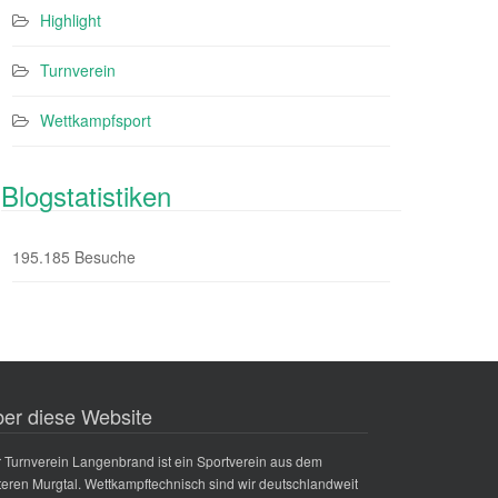
Highlight
Turnverein
Wettkampfsport
Blogstatistiken
195.185 Besuche
er diese Website
 Turnverein Langenbrand ist ein Sportverein aus dem
teren Murgtal. Wettkampftechnisch sind wir deutschlandweit