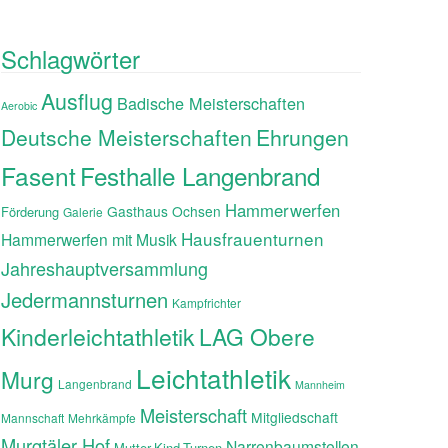
Schlagwörter
Ausflug
Badische Meisterschaften
Aerobic
Ehrungen
Deutsche Meisterschaften
Fasent
Festhalle Langenbrand
Hammerwerfen
Gasthaus Ochsen
Förderung
Galerie
Hausfrauenturnen
Hammerwerfen mit Musik
Jahreshauptversammlung
Jedermannsturnen
Kampfrichter
Kinderleichtathletik
LAG Obere
Leichtathletik
Murg
Langenbrand
Mannheim
Meisterschaft
Mitgliedschaft
Mannschaft
Mehrkämpfe
Murgtäler Hof
Narrenbaumstellen
Mutter-Kind-Turnen