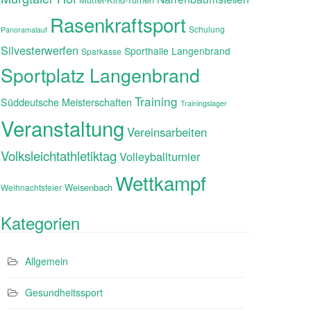
Rasenkraftsport
Schulung
Panoramalauf
Silvesterwerfen
Sporthalle Langenbrand
Sparkasse
Sportplatz Langenbrand
Training
Süddeutsche Meisterschaften
Trainingslager
Veranstaltung
Vereinsarbeiten
Volksleichtathletiktag
Volleyballturnier
Wettkampf
Weisenbach
Weihnachtsfeier
Kategorien
Allgemein
Gesundheitssport