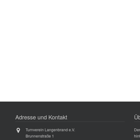
Adresse und Kontakt
Üb
Turnverein Langenbrand e.V.
Der
Brunnenstraße 1
hin