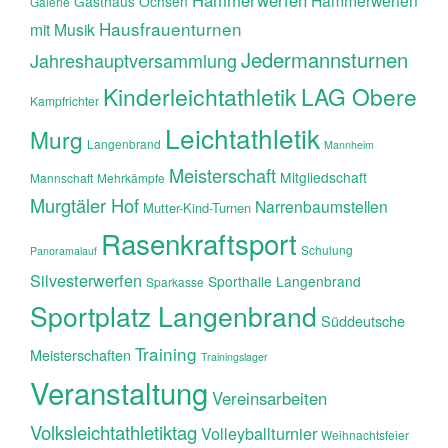
Hammerwerfen
Hammerwerfen
Gasthaus Ochsen
Galerie
Hausfrauenturnen
mit Musik
Jedermannsturnen
Jahreshauptversammlung
Kinderleichtathletik
LAG Obere
Kampfrichter
Leichtathletik
Murg
Langenbrand
Mannheim
Meisterschaft
Mitgliedschaft
Mannschaft
Mehrkämpfe
Murgtäler Hof
Narrenbaumstellen
Mutter-Kind-Turnen
Rasenkraftsport
Schulung
Panoramalauf
Silvesterwerfen
Sporthalle Langenbrand
Sparkasse
Sportplatz Langenbrand
Süddeutsche
Training
Meisterschaften
Trainingslager
Veranstaltung
Vereinsarbeiten
Volksleichtathletiktag
Volleyballturnier
Weihnachtsfeier