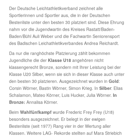
Der Deutsche Leichtathletikverband zeichnet alle
Sportlerinnen und Sportler aus, die in der Deutschen
Bestenliste unter den besten 30 platziert sind. Diese Ehrung
nahm vor die Jugendwartin des Kreises Rastatt/Baden-
Baden/Bühl Auli Weber und die Fachwartin Seniorensport
des Badischen Leichathletikverbandes Andrea Reichardt.
Da nur die ranghöchste Platzierung zählt bekommen
Jugendliche die der
Klasse U18
angehören nicht
klassengerecht Bronze, sondern mit Ihrer Leistung bei der
Klasse U20 Silber, wenn sie sich in dieser Klasse auch unter
den besten 30 platzieren. Ausgezeichnet wurden in
Gold
:
Corsin Wörner, Bastin Wörner, Simon Krieg. In
Silber
: Elias
Schalamon, Mateo Körner, Luis Hucker, Julia Wörner.
In
Bronze:
Annalisa Körner.
Beim
Wahlfünfkampf
wurde Frederic Frey Frey (U18)
besonders ausgezeichnet. Er belegt in der ewigen
Bestenliste (seit 1977) Rang vier in der Wertung aller
Klassen. Weitere LAG- Rekorde stellten auf Mara Striebich