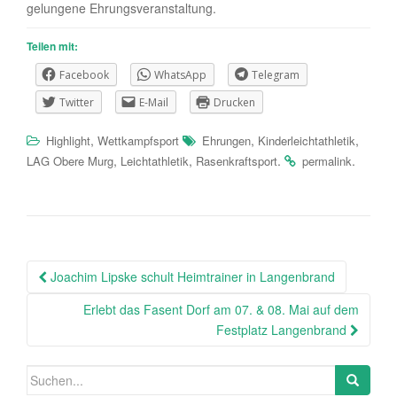
gelungene Ehrungsveranstaltung.
Teilen mit:
Facebook
WhatsApp
Telegram
Twitter
E-Mail
Drucken
,
,
,
Highlight
Wettkampfsport
Ehrungen
Kinderleichtathletik
,
,
.
.
LAG Obere Murg
Leichtathletik
Rasenkraftsport
permalink
Beitragsnavigation
Joachim Lipske schult Heimtrainer in Langenbrand
Erlebt das Fasent Dorf am 07. & 08. Mai auf dem
Festplatz Langenbrand
Suchen
nach: