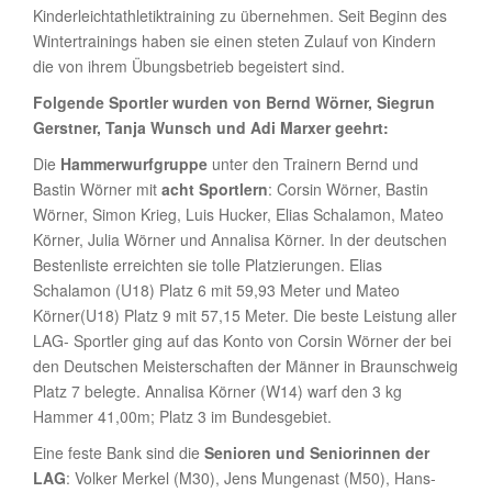
Kinderleichtathletiktraining zu übernehmen. Seit Beginn des
Wintertrainings haben sie einen steten Zulauf von Kindern
die von ihrem Übungsbetrieb begeistert sind.
Folgende Sportler wurden von Bernd Wörner, Siegrun
Gerstner, Tanja Wunsch und Adi Marxer geehrt:
Die
Hammerwurfgruppe
unter den Trainern Bernd und
Bastin Wörner mit
acht Sportlern
: Corsin Wörner, Bastin
Wörner, Simon Krieg, Luis Hucker, Elias Schalamon, Mateo
Körner, Julia Wörner und Annalisa Körner. In der deutschen
Bestenliste erreichten sie tolle Platzierungen. Elias
Schalamon (U18) Platz 6 mit 59,93 Meter und Mateo
Körner(U18) Platz 9 mit 57,15 Meter. Die beste Leistung aller
LAG- Sportler ging auf das Konto von Corsin Wörner der bei
den Deutschen Meisterschaften der Männer in Braunschweig
Platz 7 belegte. Annalisa Körner (W14) warf den 3 kg
Hammer 41,00m; Platz 3 im Bundesgebiet.
Eine feste Bank sind die
Senioren und Seniorinnen der
LAG
: Volker Merkel (M30), Jens Mungenast (M50), Hans-