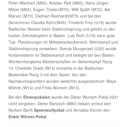
Peter Wiechert (M60), Kristian Rett (M60), Hans-Jürgen
Mitzel (M65), Eugen Thelen(M70), Willi Späth (M70), Adi
Marxer (M70), Diethart Reichardt(M75) und bei den
Seniorinnen Claudia Kühn(W45). Frederic Frey (U18) wurde
Badischer Meister beim Stabhochsprung und gehört zu den
besten Zehnkämpfern in Baden. Luis Roth (U18) kann gute
Top- Platzierungen im Mittelstreckenbereich, Mehrkampf und
Stabhochsprung vorweisen. Svenja Mungenast (U20) wurde
Kreismeisterin im Siebenkampf und belegte bei den Baden-
Württembergische Meisterschaften im Siebenkampf Rang
10. Charlotte Gradt (W13) erreichte in der Badischen
Bestenliste Rang 3 mit dem Speer. Von den
Nachwuchssportlern wurden weiterhin ausgezeichnet: Maya
Möhrle (W14) und Frida Wunsch (W13).
Bei den
Ehrenpokalen
wurde der Dieter Wunsch-Pokal 2021
nicht vergeben. Dieter Bartzsch (M80) bekam erneut den
Norbert Barth
Speerwurfpokal
und Annalisa Körner den
Erwin Wörner-Pokal
.