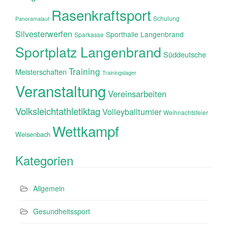
Rasenkraftsport
Schulung
Panoramalauf
Silvesterwerfen
Sporthalle Langenbrand
Sparkasse
Sportplatz Langenbrand
Süddeutsche
Training
Meisterschaften
Trainingslager
Veranstaltung
Vereinsarbeiten
Volksleichtathletiktag
Volleyballturnier
Weihnachtsfeier
Wettkampf
Weisenbach
Kategorien
Allgemein
Gesundheitssport