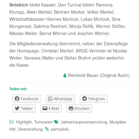
Striebich
bleibt Kassier. Den Turnrat bilden Ramona
Klumpp, Alwin Merkel, Bertram Merkel, Volker Merkel,
Wirtschaftskassier Hannes Morlock, Lukas Morlock, Sina
Mungenast, Sabrina Reichert, Monja Roflik, Werner Stößer,
Nikolas Weiler, Bernd Wörner und Joachim Wörner.
Die Mitgliederverwaltung übernimmt, neben der Datenpflege
der Homepage, Christian Merkel. ARGE-Vertreter ist Nicolas
Weiler. Vanessa Walter und Stefan Brahm prüfen weiterhin
die Kasse.
Reinhold Bauer
Teilen mit:
Facebook
WhatsApp
Telegram
Twitter
E-Mail
Drucken
,
,
Highlight
Turnverein
Jahreshauptversammlung
Murgtäler
,
.
.
Hof
Veranstaltung
permalink