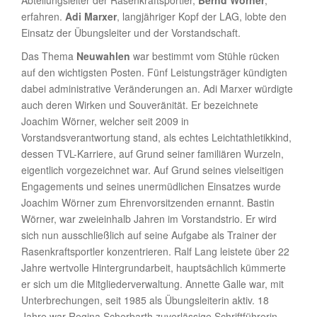
Abteilungsleiter der Rasenkraftsportler,
Bernd Wörner
,
erfahren.
Adi Marxer
, langjähriger Kopf der LAG, lobte den
Einsatz der Übungsleiter und der Vorstandschaft.
Das Thema
Neuwahlen
war bestimmt vom Stühle rücken
auf den wichtigsten Posten. Fünf Leistungsträger kündigten
dabei administrative Veränderungen an. Adi Marxer würdigte
auch deren Wirken und Souveränität. Er bezeichnete
Joachim Wörner, welcher seit 2009 in
Vorstandsverantwortung stand, als echtes Leichtathletikkind,
dessen TVL-Karriere, auf Grund seiner familiären Wurzeln,
eigentlich vorgezeichnet war. Auf Grund seines vielseitigen
Engagements und seines unermüdlichen Einsatzes wurde
Joachim Wörner zum Ehrenvorsitzenden ernannt. Bastin
Wörner, war zweieinhalb Jahren im Vorstandstrio. Er wird
sich nun ausschließlich auf seine Aufgabe als Trainer der
Rasenkraftsportler konzentrieren. Ralf Lang leistete über 22
Jahre wertvolle Hintergrundarbeit, hauptsächlich kümmerte
er sich um die Mitgliederverwaltung. Annette Galle war, mit
Unterbrechungen, seit 1985 als Übungsleiterin aktiv. 18
Jahre war Regina Scherbarth zuverlässige Schriftführerin