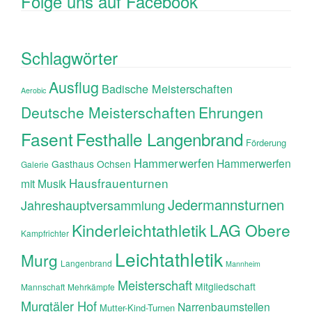
Folge uns auf Facebook
Schlagwörter
Ausflug
Badische Meisterschaften
Aerobic
Ehrungen
Deutsche Meisterschaften
Fasent
Festhalle Langenbrand
Förderung
Hammerwerfen
Hammerwerfen
Gasthaus Ochsen
Galerie
Hausfrauenturnen
mit Musik
Jedermannsturnen
Jahreshauptversammlung
Kinderleichtathletik
LAG Obere
Kampfrichter
Leichtathletik
Murg
Langenbrand
Mannheim
Meisterschaft
Mitgliedschaft
Mannschaft
Mehrkämpfe
Murgtäler Hof
Narrenbaumstellen
Mutter-Kind-Turnen