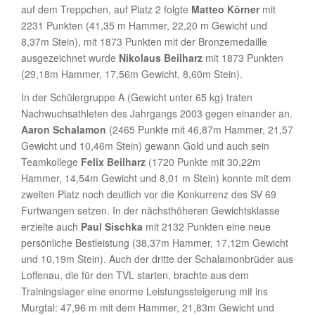
auf dem Treppchen, auf Platz 2 folgte
Matteo Körner
mit
2231 Punkten (41,35 m Hammer, 22,20 m Gewicht und
8,37m Stein), mit 1873 Punkten mit der Bronzemedaille
ausgezeichnet wurde
Nikolaus Beilharz
mit 1873 Punkten
(29,18m Hammer, 17,56m Gewicht, 8,60m Stein).
In der Schülergruppe A (Gewicht unter 65 kg) traten
Nachwuchsathleten des Jahrgangs 2003 gegen einander an.
Aaron Schalamon
(2465 Punkte mit 46,87m Hammer, 21,57
Gewicht und 10,46m Stein) gewann Gold und auch sein
Teamkollege
Felix Beilharz
(1720 Punkte mit 30,22m
Hammer, 14,54m Gewicht und 8,01 m Stein) konnte mit dem
zweiten Platz noch deutlich vor die Konkurrenz des SV 69
Furtwangen setzen. In der nächsthöheren Gewichtsklasse
erzielte auch
Paul Sischka
mit 2132 Punkten eine neue
persönliche Bestleistung (38,37m Hammer, 17,12m Gewicht
und 10,19m Stein). Auch der dritte der Schalamonbrüder aus
Loffenau, die für den TVL starten, brachte aus dem
Trainingslager eine enorme Leistungssteigerung mit ins
Murgtal: 47,96 m mit dem Hammer, 21,83m Gewicht und