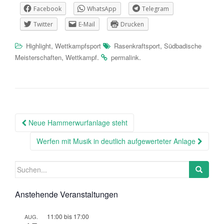
Facebook
WhatsApp
Telegram
Twitter
E-Mail
Drucken
,
,
Highlight
Wettkampfsport
Rasenkraftsport
Südbadische
,
.
.
Meisterschaften
Wettkampf
permalink
Beitragsnavigation
Neue Hammerwurfanlage steht
Werfen mit Musik in deutlich aufgewerteter Anlage
Suchen
nach:
Anstehende Veranstaltungen
11:00
bis
17:00
AUG.