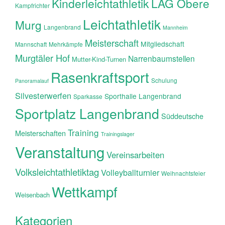
Kinderleichtathletik
LAG Obere
Kampfrichter
Leichtathletik
Murg
Langenbrand
Mannheim
Meisterschaft
Mitgliedschaft
Mannschaft
Mehrkämpfe
Murgtäler Hof
Narrenbaumstellen
Mutter-Kind-Turnen
Rasenkraftsport
Schulung
Panoramalauf
Silvesterwerfen
Sporthalle Langenbrand
Sparkasse
Sportplatz Langenbrand
Süddeutsche
Training
Meisterschaften
Trainingslager
Veranstaltung
Vereinsarbeiten
Volksleichtathletiktag
Volleyballturnier
Weihnachtsfeier
Wettkampf
Weisenbach
Kategorien