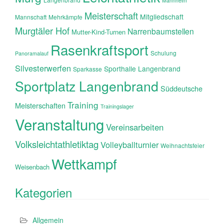
Mannheim
Meisterschaft
Mitgliedschaft
Mannschaft
Mehrkämpfe
Murgtäler Hof
Narrenbaumstellen
Mutter-Kind-Turnen
Rasenkraftsport
Schulung
Panoramalauf
Silvesterwerfen
Sporthalle Langenbrand
Sparkasse
Sportplatz Langenbrand
Süddeutsche
Training
Meisterschaften
Trainingslager
Veranstaltung
Vereinsarbeiten
Volksleichtathletiktag
Volleyballturnier
Weihnachtsfeier
Wettkampf
Weisenbach
Kategorien
Allgemein