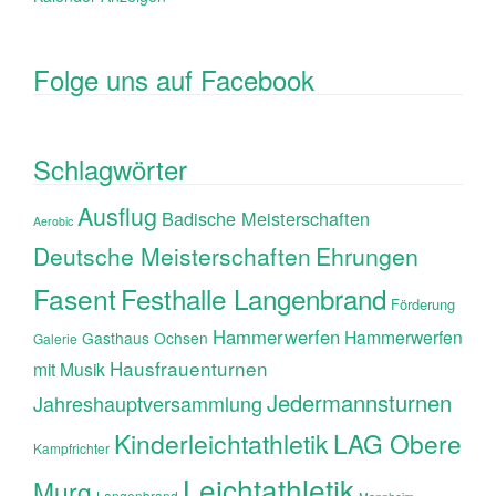
Folge uns auf Facebook
Schlagwörter
Ausflug
Badische Meisterschaften
Aerobic
Ehrungen
Deutsche Meisterschaften
Fasent
Festhalle Langenbrand
Förderung
Hammerwerfen
Hammerwerfen
Gasthaus Ochsen
Galerie
Hausfrauenturnen
mit Musik
Jedermannsturnen
Jahreshauptversammlung
Kinderleichtathletik
LAG Obere
Kampfrichter
Leichtathletik
Murg
Langenbrand