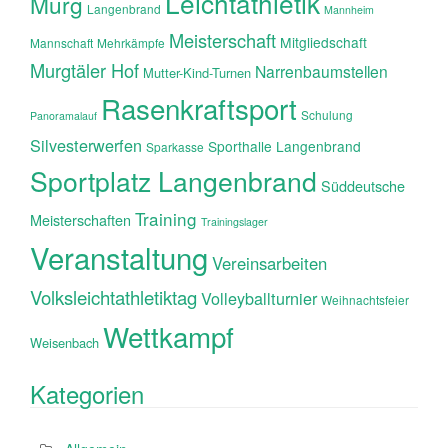
Leichtathletik
Murg
Langenbrand
Mannheim
Meisterschaft
Mitgliedschaft
Mannschaft
Mehrkämpfe
Murgtäler Hof
Narrenbaumstellen
Mutter-Kind-Turnen
Rasenkraftsport
Schulung
Panoramalauf
Silvesterwerfen
Sporthalle Langenbrand
Sparkasse
Sportplatz Langenbrand
Süddeutsche
Training
Meisterschaften
Trainingslager
Veranstaltung
Vereinsarbeiten
Volksleichtathletiktag
Volleyballturnier
Weihnachtsfeier
Wettkampf
Weisenbach
Kategorien