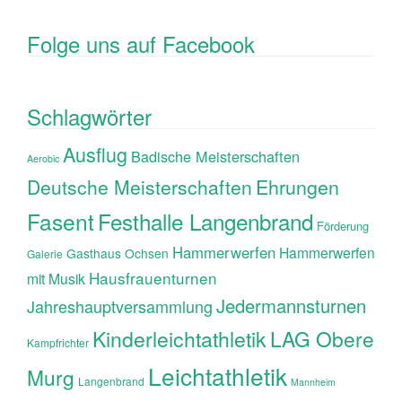
Folge uns auf Facebook
Schlagwörter
Ausflug
Badische Meisterschaften
Aerobic
Ehrungen
Deutsche Meisterschaften
Fasent
Festhalle Langenbrand
Förderung
Hammerwerfen
Hammerwerfen
Gasthaus Ochsen
Galerie
Hausfrauenturnen
mit Musik
Jedermannsturnen
Jahreshauptversammlung
Kinderleichtathletik
LAG Obere
Kampfrichter
Leichtathletik
Murg
Langenbrand
Mannheim