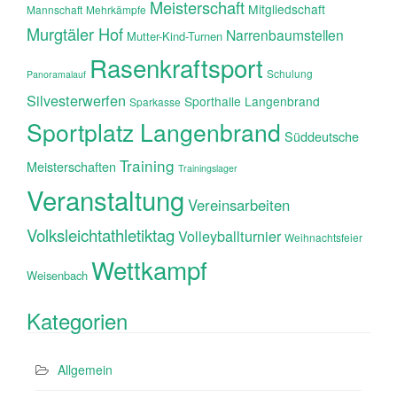
Meisterschaft
Mitgliedschaft
Mannschaft
Mehrkämpfe
Murgtäler Hof
Narrenbaumstellen
Mutter-Kind-Turnen
Rasenkraftsport
Schulung
Panoramalauf
Silvesterwerfen
Sporthalle Langenbrand
Sparkasse
Sportplatz Langenbrand
Süddeutsche
Training
Meisterschaften
Trainingslager
Veranstaltung
Vereinsarbeiten
Volksleichtathletiktag
Volleyballturnier
Weihnachtsfeier
Wettkampf
Weisenbach
Kategorien
Allgemein