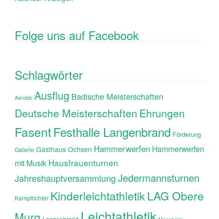
Folge uns auf Facebook
Schlagwörter
Ausflug
Badische Meisterschaften
Aerobic
Ehrungen
Deutsche Meisterschaften
Fasent
Festhalle Langenbrand
Förderung
Hammerwerfen
Hammerwerfen
Gasthaus Ochsen
Galerie
Hausfrauenturnen
mit Musik
Jedermannsturnen
Jahreshauptversammlung
Kinderleichtathletik
LAG Obere
Kampfrichter
Leichtathletik
Murg
Langenbrand