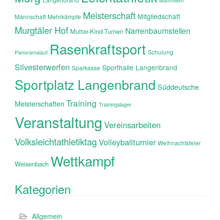
Mannheim
Meisterschaft
Mitgliedschaft
Mannschaft
Mehrkämpfe
Murgtäler Hof
Narrenbaumstellen
Mutter-Kind-Turnen
Rasenkraftsport
Schulung
Panoramalauf
Silvesterwerfen
Sporthalle Langenbrand
Sparkasse
Sportplatz Langenbrand
Süddeutsche
Training
Meisterschaften
Trainingslager
Veranstaltung
Vereinsarbeiten
Volksleichtathletiktag
Volleyballturnier
Weihnachtsfeier
Wettkampf
Weisenbach
Kategorien
Allgemein