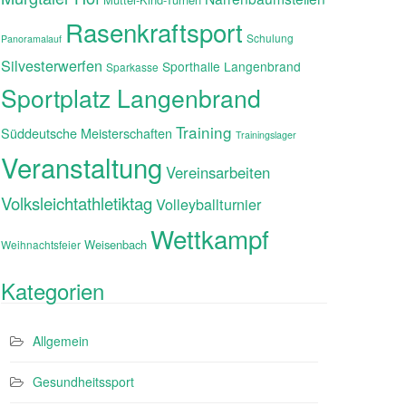
Rasenkraftsport
Schulung
Panoramalauf
Silvesterwerfen
Sporthalle Langenbrand
Sparkasse
Sportplatz Langenbrand
Training
Süddeutsche Meisterschaften
Trainingslager
Veranstaltung
Vereinsarbeiten
Volksleichtathletiktag
Volleyballturnier
Wettkampf
Weisenbach
Weihnachtsfeier
Kategorien
Allgemein
Gesundheitssport