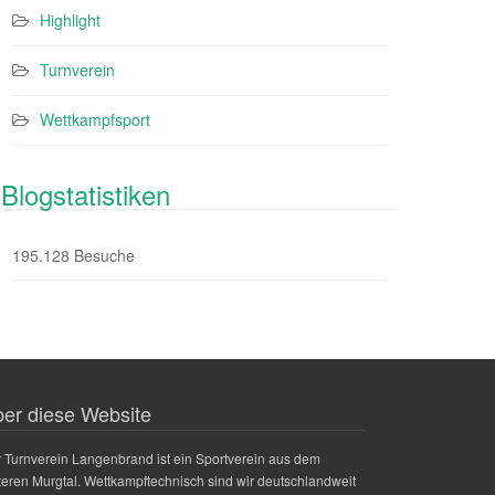
Highlight
Turnverein
Wettkampfsport
Blogstatistiken
195.128 Besuche
er diese Website
 Turnverein Langenbrand ist ein Sportverein aus dem
teren Murgtal. Wettkampftechnisch sind wir deutschlandweit