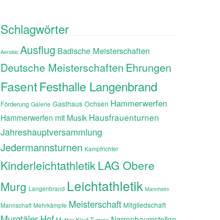
Schlagwörter
Ausflug
Badische Meisterschaften
Aerobic
Ehrungen
Deutsche Meisterschaften
Fasent
Festhalle Langenbrand
Hammerwerfen
Gasthaus Ochsen
Förderung
Galerie
Hausfrauenturnen
Hammerwerfen mit Musik
Jahreshauptversammlung
Jedermannsturnen
Kampfrichter
Kinderleichtathletik
LAG Obere
Leichtathletik
Murg
Langenbrand
Mannheim
Meisterschaft
Mitgliedschaft
Mannschaft
Mehrkämpfe
Murgtäler Hof
Narrenbaumstellen
Mutter-Kind-Turnen