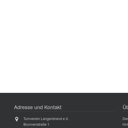
Adresse und Kontakt
Üb
Turnverein Langenbrand e.V.
Der
Brunnenstraße 1
hin