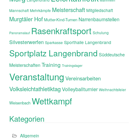
Mannheim
Meisterschaft
Mitgliedschaft
Mannschaft
Mehrkämpfe
Murgtäler Hof
Narrenbaumstellen
Mutter-Kind-Turnen
Rasenkraftsport
Schulung
Panoramalauf
Silvesterwerfen
Sporthalle Langenbrand
Sparkasse
Sportplatz Langenbrand
Süddeutsche
Training
Meisterschaften
Trainingslager
Veranstaltung
Vereinsarbeiten
Volksleichtathletiktag
Volleyballturnier
Weihnachtsfeier
Wettkampf
Weisenbach
Kategorien
Allgemein