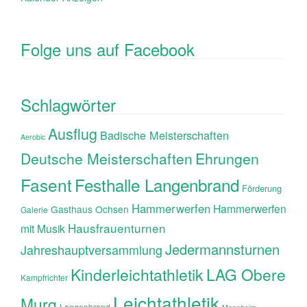
Folge uns auf Facebook
Schlagwörter
Ausflug
Badische Meisterschaften
Aerobic
Ehrungen
Deutsche Meisterschaften
Fasent
Festhalle Langenbrand
Förderung
Hammerwerfen
Hammerwerfen
Gasthaus Ochsen
Galerie
Hausfrauenturnen
mit Musik
Jedermannsturnen
Jahreshauptversammlung
Kinderleichtathletik
LAG Obere
Kampfrichter
Leichtathletik
Murg
Langenbrand