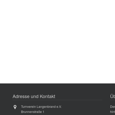
Adresse und Kontakt
Üb
Turnverein Langenbrand e.V.
Der
Brunnenstraße 1
hin