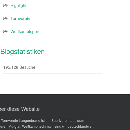
Highlight
Turnverein
Wettkampfsport
Blogstatistiken
195.126 Besuche
er diese Website
 Turnverein Langenbrand ist ein Sportverein aus dem
teren Murgtal. Wettkampftechnisch sind wir deutschlandweit