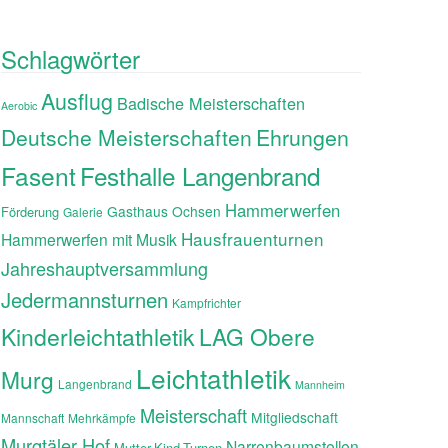
Schlagwörter
Ausflug
Badische Meisterschaften
Aerobic
Ehrungen
Deutsche Meisterschaften
Fasent
Festhalle Langenbrand
Hammerwerfen
Gasthaus Ochsen
Förderung
Galerie
Hausfrauenturnen
Hammerwerfen mit Musik
Jahreshauptversammlung
Jedermannsturnen
Kampfrichter
Kinderleichtathletik
LAG Obere
Leichtathletik
Murg
Langenbrand
Mannheim
Meisterschaft
Mitgliedschaft
Mannschaft
Mehrkämpfe
Murgtäler Hof
Narrenbaumstellen
Mutter-Kind-Turnen