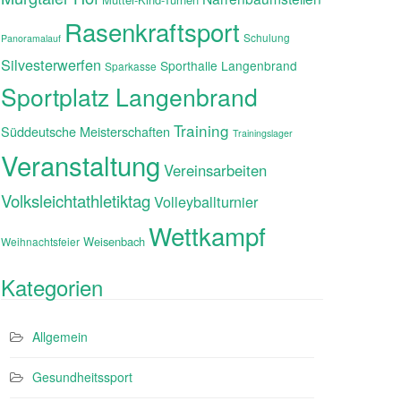
Rasenkraftsport
Schulung
Panoramalauf
Silvesterwerfen
Sporthalle Langenbrand
Sparkasse
Sportplatz Langenbrand
Training
Süddeutsche Meisterschaften
Trainingslager
Veranstaltung
Vereinsarbeiten
Volksleichtathletiktag
Volleyballturnier
Wettkampf
Weisenbach
Weihnachtsfeier
Kategorien
Allgemein
Gesundheitssport