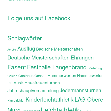
Folge uns auf Facebook
Schlagwörter
Ausflug
Badische Meisterschaften
Aerobic
Ehrungen
Deutsche Meisterschaften
Fasent
Festhalle Langenbrand
Förderung
Hammerwerfen
Hammerwerfen
Gasthaus Ochsen
Galerie
Hausfrauenturnen
mit Musik
Jedermannsturnen
Jahreshauptversammlung
Kinderleichtathletik
LAG Obere
Kampfrichter
Leichtathletik
Murg
Langenbrand