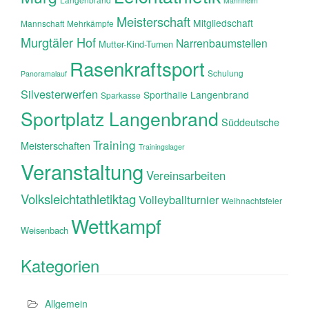
Mannheim
Meisterschaft
Mitgliedschaft
Mannschaft
Mehrkämpfe
Murgtäler Hof
Narrenbaumstellen
Mutter-Kind-Turnen
Rasenkraftsport
Schulung
Panoramalauf
Silvesterwerfen
Sporthalle Langenbrand
Sparkasse
Sportplatz Langenbrand
Süddeutsche
Training
Meisterschaften
Trainingslager
Veranstaltung
Vereinsarbeiten
Volksleichtathletiktag
Volleyballturnier
Weihnachtsfeier
Wettkampf
Weisenbach
Kategorien
Allgemein