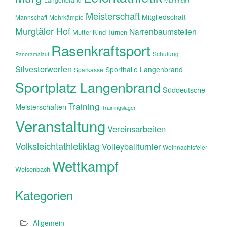
Mannheim
Meisterschaft
Mitgliedschaft
Mannschaft
Mehrkämpfe
Murgtäler Hof
Narrenbaumstellen
Mutter-Kind-Turnen
Rasenkraftsport
Schulung
Panoramalauf
Silvesterwerfen
Sporthalle Langenbrand
Sparkasse
Sportplatz Langenbrand
Süddeutsche
Training
Meisterschaften
Trainingslager
Veranstaltung
Vereinsarbeiten
Volksleichtathletiktag
Volleyballturnier
Weihnachtsfeier
Wettkampf
Weisenbach
Kategorien
Allgemein