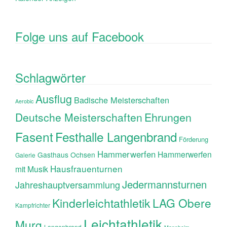
Folge uns auf Facebook
Schlagwörter
Ausflug
Badische Meisterschaften
Aerobic
Ehrungen
Deutsche Meisterschaften
Fasent
Festhalle Langenbrand
Förderung
Hammerwerfen
Hammerwerfen
Gasthaus Ochsen
Galerie
Hausfrauenturnen
mit Musik
Jedermannsturnen
Jahreshauptversammlung
Kinderleichtathletik
LAG Obere
Kampfrichter
Leichtathletik
Murg
Langenbrand