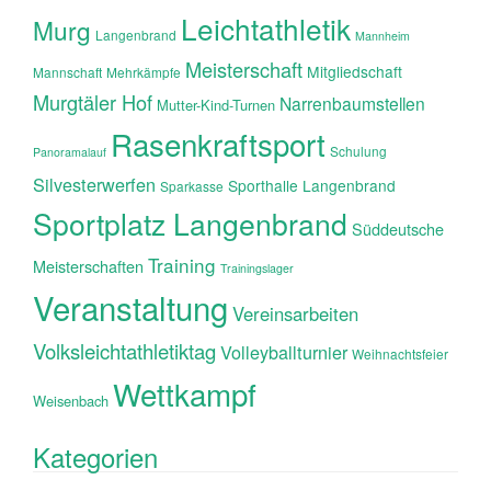
Leichtathletik
Murg
Langenbrand
Mannheim
Meisterschaft
Mitgliedschaft
Mannschaft
Mehrkämpfe
Murgtäler Hof
Narrenbaumstellen
Mutter-Kind-Turnen
Rasenkraftsport
Schulung
Panoramalauf
Silvesterwerfen
Sporthalle Langenbrand
Sparkasse
Sportplatz Langenbrand
Süddeutsche
Training
Meisterschaften
Trainingslager
Veranstaltung
Vereinsarbeiten
Volksleichtathletiktag
Volleyballturnier
Weihnachtsfeier
Wettkampf
Weisenbach
Kategorien