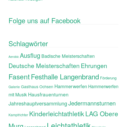
Folge uns auf Facebook
Schlagwörter
Ausflug
Badische Meisterschaften
Aerobic
Ehrungen
Deutsche Meisterschaften
Fasent
Festhalle Langenbrand
Förderung
Hammerwerfen
Hammerwerfen
Gasthaus Ochsen
Galerie
Hausfrauenturnen
mit Musik
Jedermannsturnen
Jahreshauptversammlung
Kinderleichtathletik
LAG Obere
Kampfrichter
Leichtathletik
Murg
Langenbrand