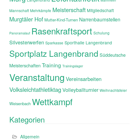
Mannheim
Meisterschaft
Mitgliedschaft
Mannschaft
Mehrkämpfe
Murgtäler Hof
Narrenbaumstellen
Mutter-Kind-Turnen
Rasenkraftsport
Schulung
Panoramalauf
Silvesterwerfen
Sporthalle Langenbrand
Sparkasse
Sportplatz Langenbrand
Süddeutsche
Training
Meisterschaften
Trainingslager
Veranstaltung
Vereinsarbeiten
Volksleichtathletiktag
Volleyballturnier
Weihnachtsfeier
Wettkampf
Weisenbach
Kategorien
Allgemein