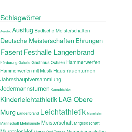
Schlagwörter
Ausflug
Badische Meisterschaften
Aerobic
Ehrungen
Deutsche Meisterschaften
Fasent
Festhalle Langenbrand
Hammerwerfen
Gasthaus Ochsen
Förderung
Galerie
Hausfrauenturnen
Hammerwerfen mit Musik
Jahreshauptversammlung
Jedermannsturnen
Kampfrichter
Kinderleichtathletik
LAG Obere
Leichtathletik
Murg
Langenbrand
Mannheim
Meisterschaft
Mitgliedschaft
Mannschaft
Mehrkämpfe
Murgtäler Hof
Narrenbaumstellen
Mutter-Kind-Turnen