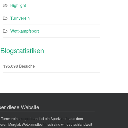
Highlight
Turnverein
Wettkampfsport
Blogstatistiken
195.098 Besuche
er diese Website
 Turnverein Langenbrand ist ein Sportverein aus dem
teren Murgtal. Wettkampftechnisch sind wir deutschlandweit