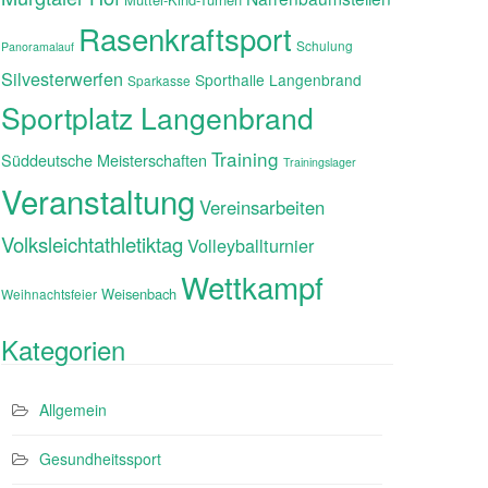
Rasenkraftsport
Schulung
Panoramalauf
Silvesterwerfen
Sporthalle Langenbrand
Sparkasse
Sportplatz Langenbrand
Training
Süddeutsche Meisterschaften
Trainingslager
Veranstaltung
Vereinsarbeiten
Volksleichtathletiktag
Volleyballturnier
Wettkampf
Weisenbach
Weihnachtsfeier
Kategorien
Allgemein
Gesundheitssport