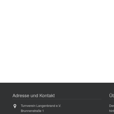
Adresse und Kontakt
Üb
Turnverein Langenbrand e.V.
Der
Brunnenstraße 1
hin