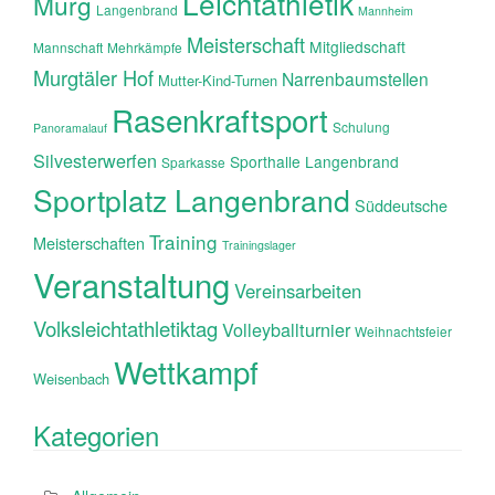
Leichtathletik
Murg
Langenbrand
Mannheim
Meisterschaft
Mitgliedschaft
Mannschaft
Mehrkämpfe
Murgtäler Hof
Narrenbaumstellen
Mutter-Kind-Turnen
Rasenkraftsport
Schulung
Panoramalauf
Silvesterwerfen
Sporthalle Langenbrand
Sparkasse
Sportplatz Langenbrand
Süddeutsche
Training
Meisterschaften
Trainingslager
Veranstaltung
Vereinsarbeiten
Volksleichtathletiktag
Volleyballturnier
Weihnachtsfeier
Wettkampf
Weisenbach
Kategorien