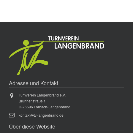
c
e
h
n
e
-
N
u
a
n
v
d
i
A
g
n
a
s
t
i
i
Adresse und Kontakt
o
c
n
Turnverein Langenbrand e.V.
h
Brunnenstraße 1
t
D-76596 Forbach-Langenbrand
e
kontakt@tv-langenbrand.de
n
Über diese Website