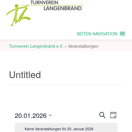
SEITEN NAVIGATION
Turnverein Langenbrand e.V.
»
Veranstaltungen
Untitled
V
V
20.01.2026
S
T
e
u
e
D
a
c
r
Keine Veranstaltungen für 20. Januar 2026
g
a