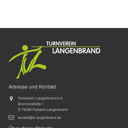
n
A
g
n
e
s
i
n
c
S
h
u
t
c
e
h
n
e
-
N
u
a
Adresse und Kontakt
n
v
d
Turnverein Langenbrand e.V.
i
A
Brunnenstraße 1
g
D-76596 Forbach-Langenbrand
n
a
kontakt@tv-langenbrand.de
s
t
Über diese Website